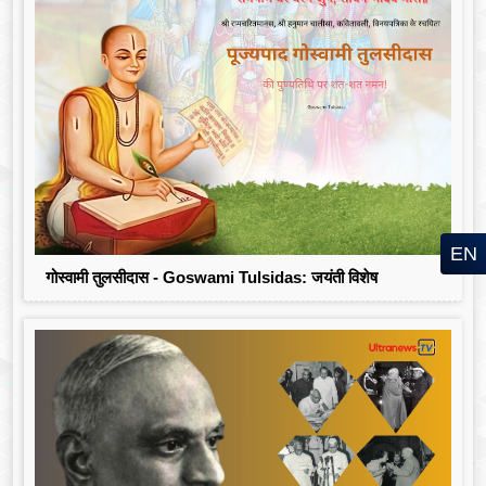
EN
गोस्वामी तुलसीदास - Goswami Tulsidas: जयंती विशेष