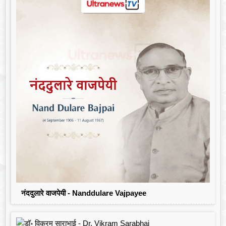
नंददुलारे वाजपेयी - Nanddulare Vajpayee