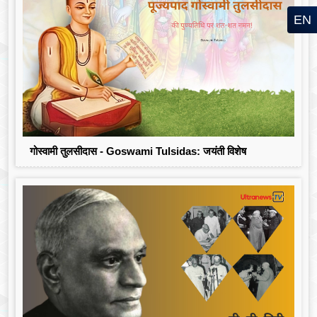
EN
गोस्वामी तुलसीदास - Goswami Tulsidas: जयंती विशेष