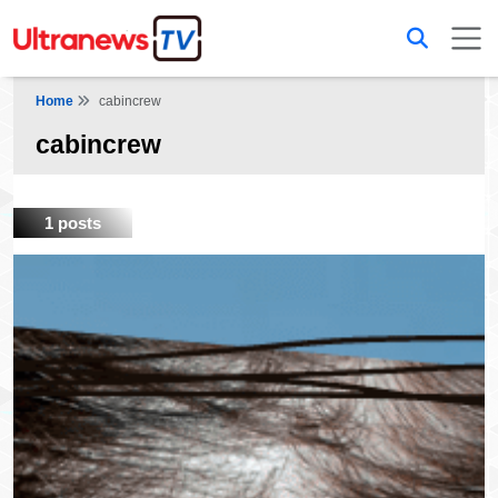
Home
cabincrew
cabincrew
1 posts