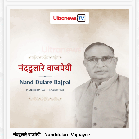
नंददुलारे वाजपेयी - Nanddulare Vajpayee