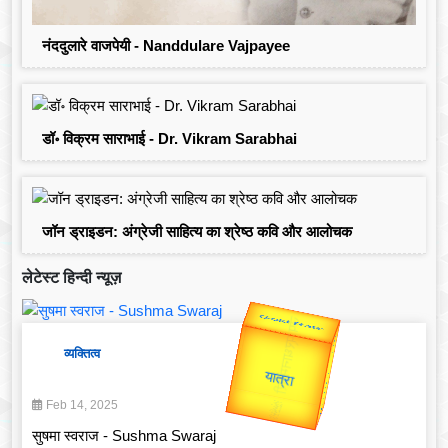
नंददुलारे वाजपेयी - Nanddulare Vajpayee
डॉ॰ विक्रम साराभाई - Dr. Vikram Sarabhai
जॉन ड्राइडन: अंग्रेजी साहित्य का श्रेष्ठ कवि और आलोचक
लेटेस्ट हिन्दी न्यूज़
उप प्रधानमंत्री
Valentine's
उपराष्ट्रपति
व्यक्तित्व
Gold Rate
unTV Special
Feb 14, 2025
सुषमा स्वराज - Sushma Swaraj