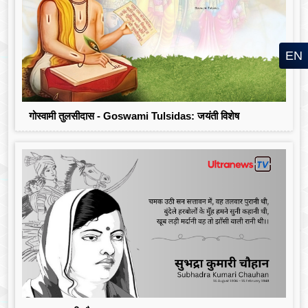
EN
गोस्वामी तुलसीदास - Goswami Tulsidas: जयंती विशेष