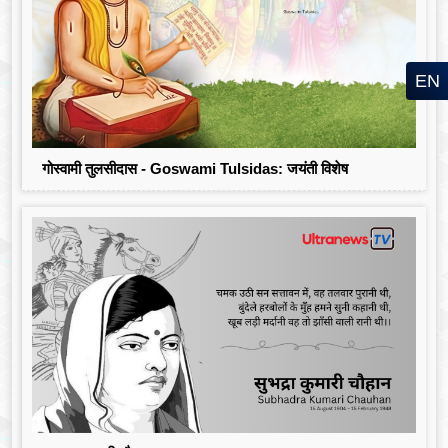
EN
गोस्वामी तुलसीदास - Goswami Tulsidas: जयंती विशेष