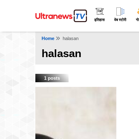
इतिहास
वेब स्टोरी
गो
Home
halasan
halasan
1 posts