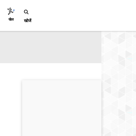
खेल
खोजें