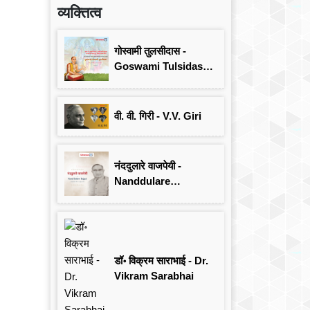
व्यक्तित्व
गोस्वामी तुलसीदास -
Goswami Tulsidas:
जयंती विशेष
वी. वी. गिरी - V.V. Giri
नंददुलारे वाजपेयी -
Nanddulare
Vajpayee
डॉ॰ विक्रम साराभाई - Dr.
Vikram Sarabhai