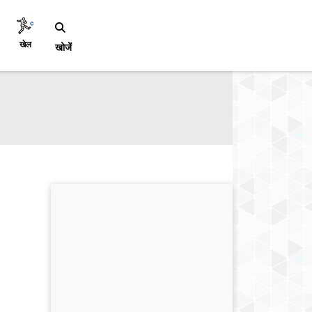
खेल
खोजें