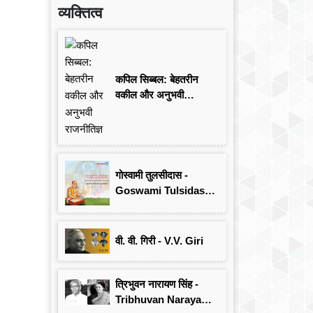
व्यक्तित्व
कपिल सिब्बल: बेहतरीन
वकील और अनुभवी
राजनीतिज्ञ
गोस्वामी तुलसीदास -
Goswami Tulsidas:
जयंती विशेष
वी. वी. गिरी - V.V. Giri
त्रिभुवन नारायण सिंह -
Tribhuvan Narayan