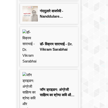
Singh
नंददुलारे वाजपेयी -
Nanddulare
Vajpayee
डॉ॰ विक्रम साराभाई - Dr.
Vikram Sarabhai
जॉन ड्राइडन: अंग्रेजी
साहित्य का श्रेष्ठ कवि और
आलोचक