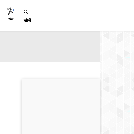
खेल
खोजें