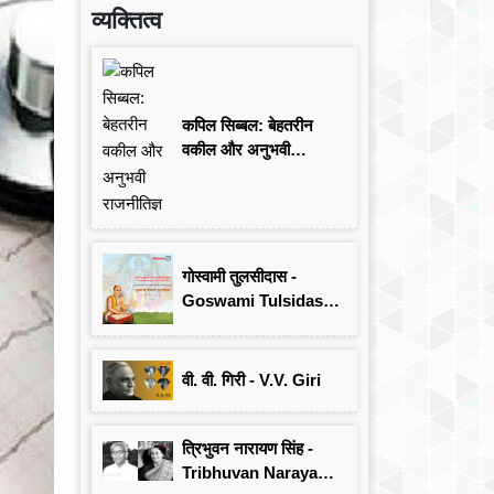
व्यक्तित्व
कपिल सिब्बल: बेहतरीन
वकील और अनुभवी
राजनीतिज्ञ
गोस्वामी तुलसीदास -
Goswami Tulsidas:
जयंती विशेष
वी. वी. गिरी - V.V. Giri
त्रिभुवन नारायण सिंह -
Tribhuvan Narayan