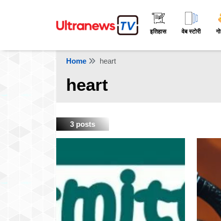
इतिहास
वेब स्टोरी
गो
Home
heart
heart
3 posts