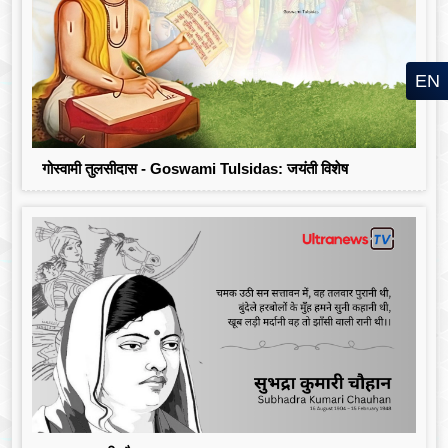
EN
गोस्वामी तुलसीदास - Goswami Tulsidas: जयंती विशेष