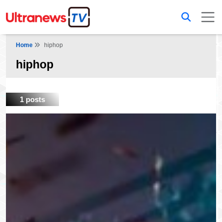
Home
hiphop
hiphop
1 posts