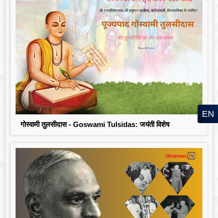
EN
गोस्वामी तुलसीदास - Goswami Tulsidas: जयंती विशेष