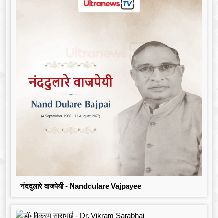
नंददुलारे वाजपेयी - Nanddulare Vajpayee