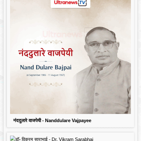
नंददुलारे वाजपेयी - Nanddulare Vajpayee