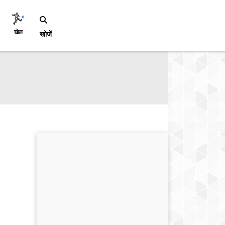
खेल
खोजें