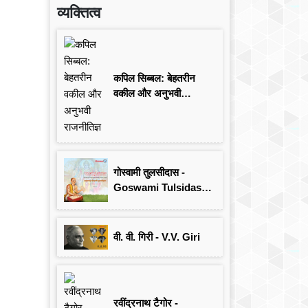
व्यक्तित्व
कपिल सिब्बल: बेहतरीन
वकील और अनुभवी
राजनीतिज्ञ
गोस्वामी तुलसीदास -
Goswami Tulsidas:
जयंती विशेष
वी. वी. गिरी - V.V. Giri
रवींद्रनाथ टैगोर -