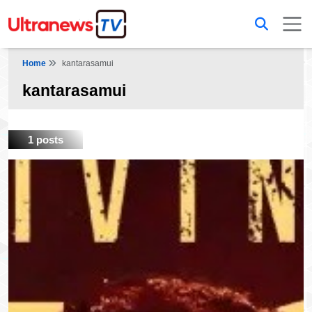
Home
kantarasamui
kantarasamui
1 posts