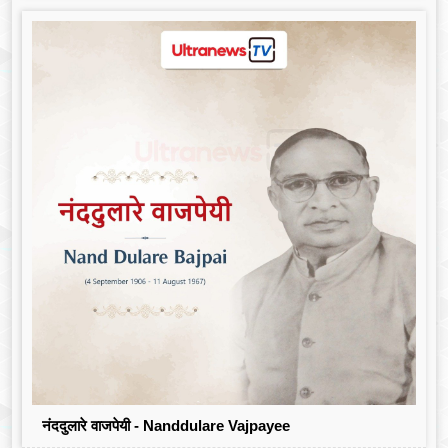
नंददुलारे वाजपेयी - Nanddulare Vajpayee