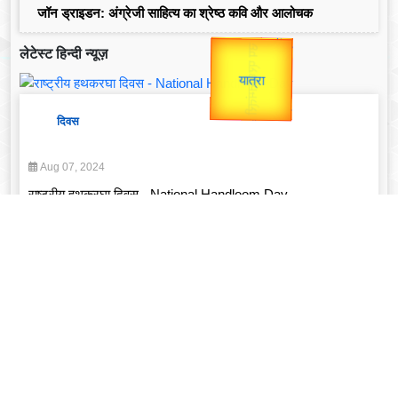
जॉन ड्राइडन: अंग्रेजी साहित्य का श्रेष्ठ कवि और आलोचक
उप प्रधानमंत्री
उपराष्ट्रपति
Gold Rate
लेटेस्ट हिन्दी न्यूज़
unTV Special
Valentine's
यात्रा
दिवस
Aug 07, 2024
राष्ट्रीय हथकरघा दिवस - National Handloom Day
Read More
व्यक्तित्व
Feb 14, 2025