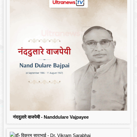
नंददुलारे वाजपेयी - Nanddulare Vajpayee