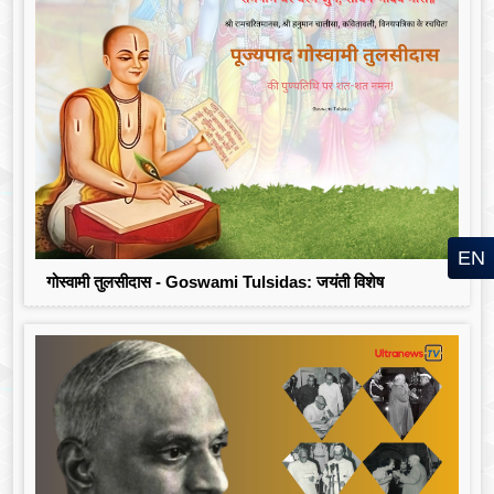
EN
गोस्वामी तुलसीदास - Goswami Tulsidas: जयंती विशेष