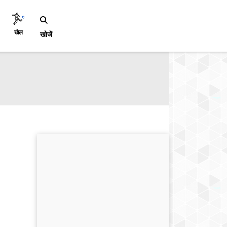
खेल
खोजें