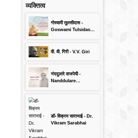
व्यक्तित्व
गोस्वामी तुलसीदास -
Goswami Tulsidas:
जयंती विशेष
वी. वी. गिरी - V.V. Giri
नंददुलारे वाजपेयी -
Nanddulare
Vajpayee
डॉ॰ विक्रम साराभाई - Dr.
Vikram Sarabhai