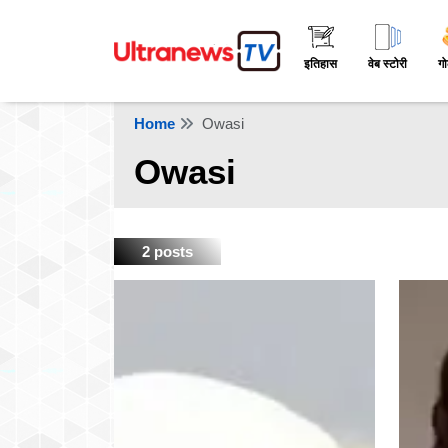
इतिहास
वेब स्टोरी
गो
Home
Owasi
Owasi
2 posts