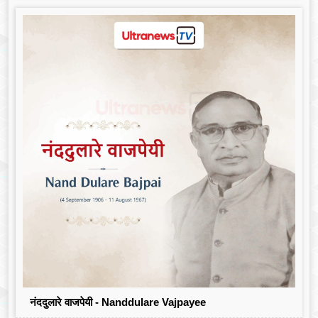
नंददुलारे वाजपेयी - Nanddulare Vajpayee