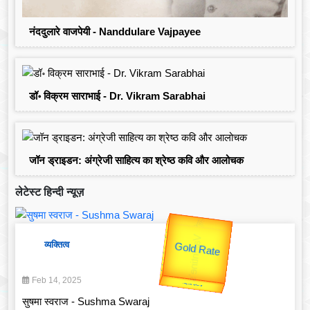
नंददुलारे वाजपेयी - Nanddulare Vajpayee
डॉ॰ विक्रम साराभाई - Dr. Vikram Sarabhai
जॉन ड्राइडन: अंग्रेजी साहित्य का श्रेष्ठ कवि और आलोचक
लेटेस्ट हिन्दी न्यूज़
उप प्रधानमंत्री
उपराष्ट्रपति
Gold Rate
unTV Special
व्यक्तित्व
Valentine's
Feb 14, 2025
यात्रा
सुषमा स्वराज - Sushma Swaraj