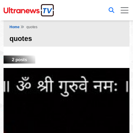
Home
quotes
quotes
2 posts