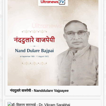
नंददुलारे वाजपेयी - Nanddulare Vajpayee