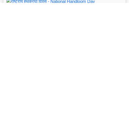
दिवस
Aug 07, 2024
राष्ट्रीय हथकरघा दिवस - National Handloom Day
Read More
व्यक्तित्व
Feb 14, 2025
सुषमा स्वराज - Sushma Swaraj
Read More