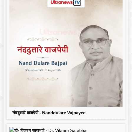
नंददुलारे वाजपेयी - Nanddulare Vajpayee