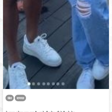
खेल
वायरल