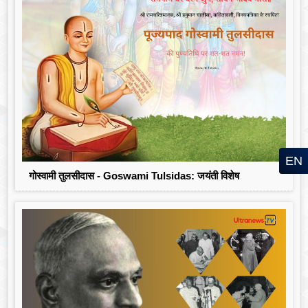
EN
गोस्वामी तुलसीदास - Goswami Tulsidas: जयंती विशेष