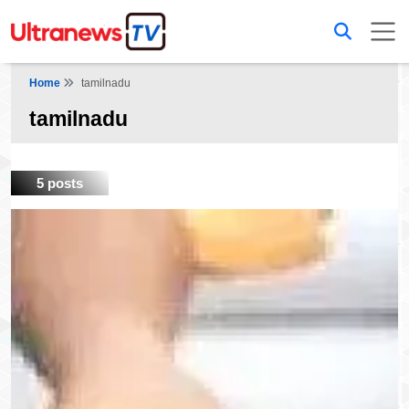
Home
tamilnadu
tamilnadu
5 posts