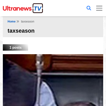
Home
taxseason
taxseason
1 posts