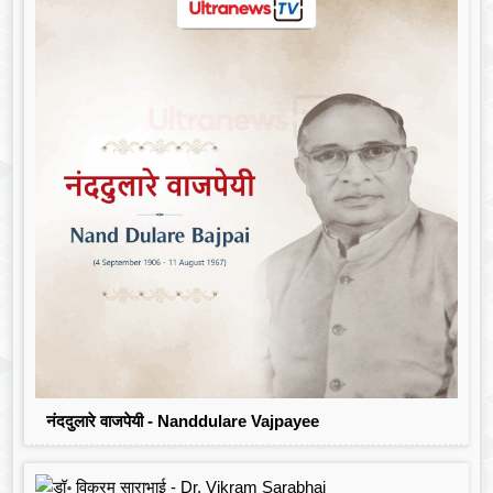
नंददुलारे वाजपेयी - Nanddulare Vajpayee