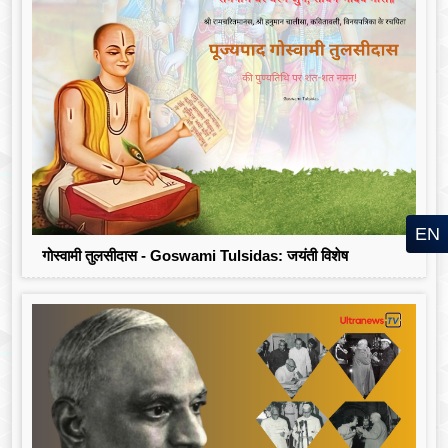
EN
गोस्वामी तुलसीदास - Goswami Tulsidas: जयंती विशेष