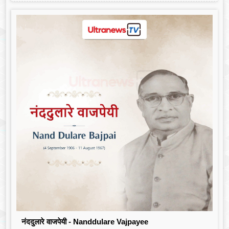
नंददुलारे वाजपेयी - Nanddulare Vajpayee