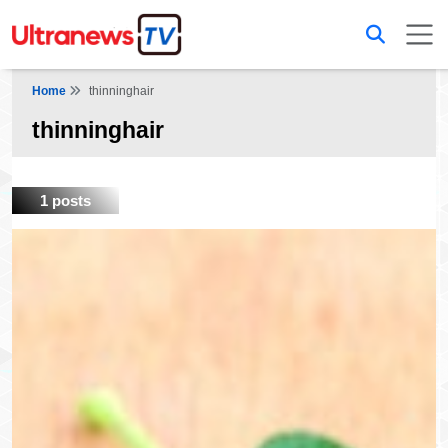
Home
thinninghair
thinninghair
1 posts