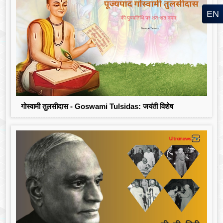
EN
गोस्वामी तुलसीदास - Goswami Tulsidas: जयंती विशेष