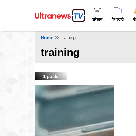
इतिहास
वेब स्टोरी
गो
Home
training
training
1 posts