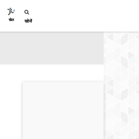
खेल
खोजें