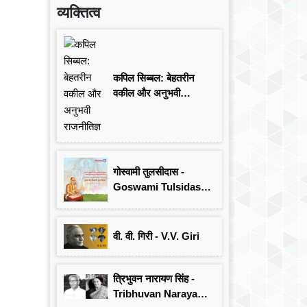
व्यक्तित्व
कपिल सिब्बल: बेहतरीन
वकील और अनुभवी
राजनीतिज्ञ
गोस्वामी तुलसीदास -
Goswami Tulsidas:
जयंती विशेष
वी. वी. गिरी - V.V. Giri
त्रिभुवन नारायण सिंह -
Tribhuvan Narayan