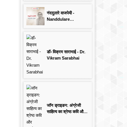
Singh
नंददुलारे वाजपेयी -
Nanddulare
Vajpayee
डॉ॰ विक्रम साराभाई - Dr.
Vikram Sarabhai
जॉन ड्राइडन: अंग्रेजी
साहित्य का श्रेष्ठ कवि और
आलोचक