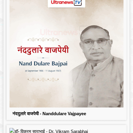
नंददुलारे वाजपेयी - Nanddulare Vajpayee