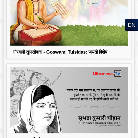
EN
गोस्वामी तुलसीदास - Goswami Tulsidas: जयंती विशेष