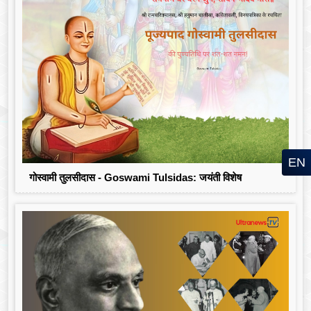
EN
गोस्वामी तुलसीदास - Goswami Tulsidas: जयंती विशेष