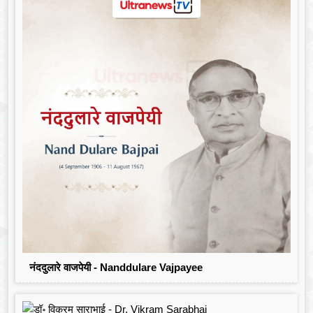
नंददुलारे वाजपेयी - Nanddulare Vajpayee