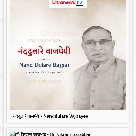
नंददुलारे वाजपेयी - Nanddulare Vajpayee