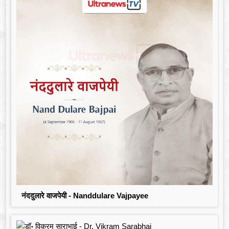
नंददुलारे वाजपेयी - Nanddulare Vajpayee