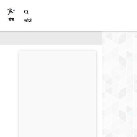
खेल
खोजें