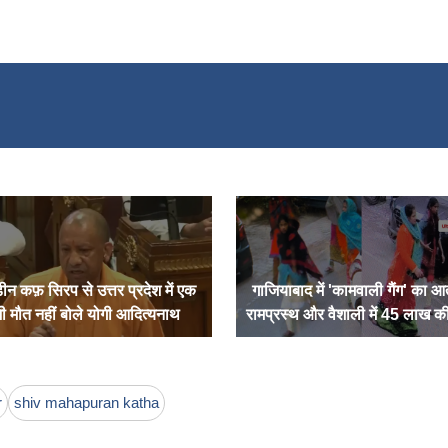
ीन कफ़ सिरप से उत्तर प्रदेश में एक
गाजियाबाद में 'कामवाली गैंग' का आ
ी मौत नहीं बोले योगी आदित्यनाथ
रामप्रस्थ और वैशाली में 45 लाख की
लूट, सीसीटीवी में कैद हुईं आरोपी मह
r
shiv mahapuran katha