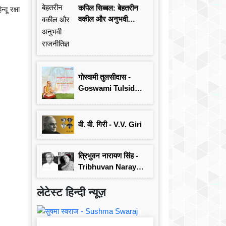
कपिल सिब्बल: बेहतरीन
दू रक्षा
वकील और अनुभवी
राजनीतिज्ञ
गोस्वामी तुलसीदास -
Goswami Tulsidas:
जयंती विशेष
वी. वी. गिरी - V.V. Giri
त्रिभुवन नारायण सिंह -
Tribhuvan Narayan
Singh
लेटेस्ट हिन्दी न्यूज़