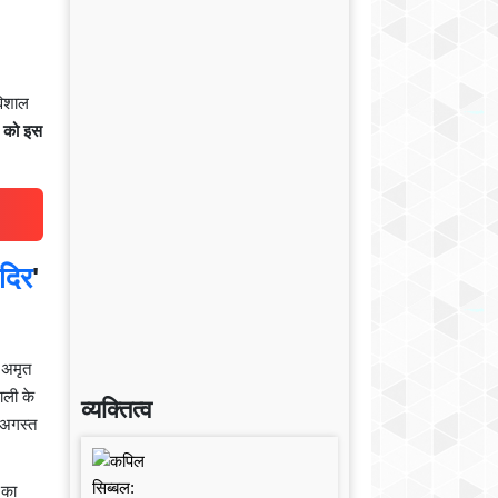
विशाल
5 को इस
ंदिर
'
ी अमृत
ाली के
व्यक्तित्व
 अगस्त
 का