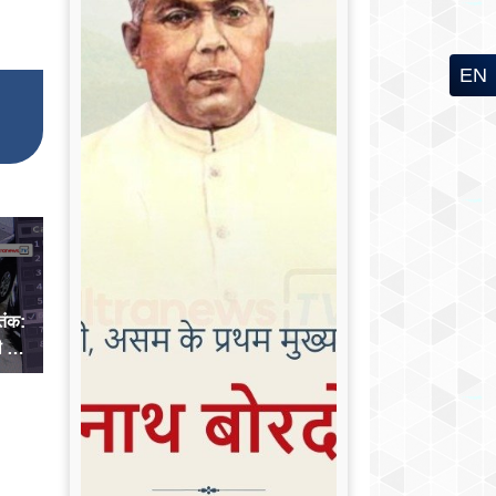
EN
तंक:
 बड़ी
िलाएं