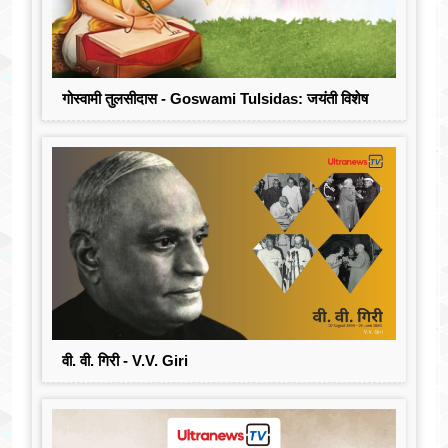
गोस्वामी तुलसीदास - Goswami Tulsidas: जयंती विशेष
वी. वी. गिरी - V.V. Giri