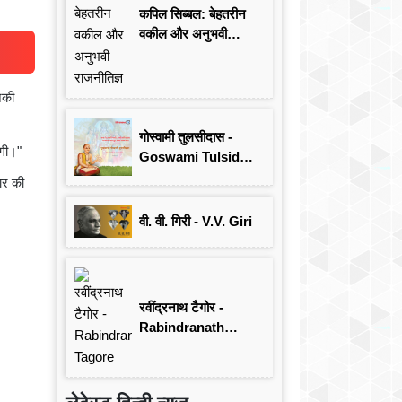
कपिल सिब्बल: बेहतरीन
वकील और अनुभवी
राजनीतिज्ञ
नकी
गोस्वामी तुलसीदास -
ेगी।"
Goswami Tulsidas:
जयंती विशेष
ार की
वी. वी. गिरी - V.V. Giri
रवींद्रनाथ टैगोर -
Rabindranath
Tagore