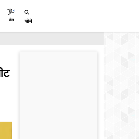
खेल
खोजें
सीट