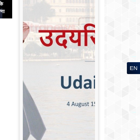
के
षणा
EN