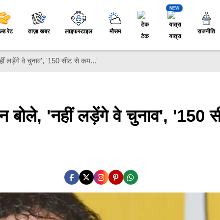
NEW
ल्ड रेट
ताज़ा खबर
लाइफस्टाइल
मौसम
राजनीति
टेक
यात्रा
ीं लड़ेंगे वे चुनाव', '150 सीट से कम...'
 बोले, 'नहीं लड़ेंगे वे चुनाव', '150 