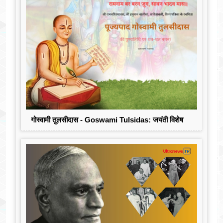
गोस्वामी तुलसीदास - Goswami Tulsidas: जयंती विशेष