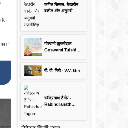
े
कपिल सिब्बल: बेहतरीन
वकील और अनुभवी
राजनीतिज्ञ
 है, न
गोस्वामी तुलसीदास -
े का।”
Goswami Tulsidas:
जयंती विशेष
वी. वी. गिरी - V.V. Giri
रवींद्रनाथ टैगोर -
Rabindranath
Tagore