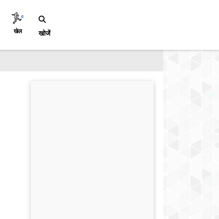
खेल
खोजें