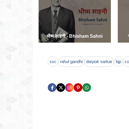
भीष्म साहनी - Bhisham Sahni
ssc
rahul gandhi
darpok sarkar
bjp
c