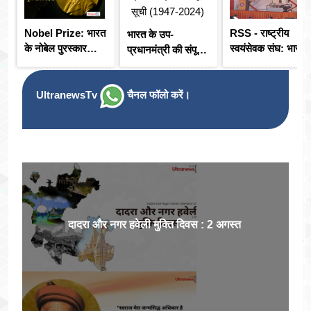
Nobel Prize: भारत
RSS - राष्ट्रीय
भारत के उप-
के नोबेल पुरस्कार
स्वयंसेवक संघ: भारती
प्रधानमंत्री की संपूर्ण
विजेता
जनमानस पर एक
सूची (1947-2024)
अमिट छाप
UltranewsTv
चैनल फॉलो करें।
दादरा और नगर हवेली मुक्ति दिवस : 2 अगस्त