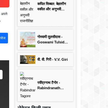
कपिल सिब्बल: बेहतरीन
वकील और अनुभवी
 अपने
राजनीतिज्ञ
,
गोस्वामी तुलसीदास -
मेसेज
Goswami Tulsidas:
जयंती विशेष
वी. वी. गिरी - V.V. Giri
रवींद्रनाथ टैगोर -
Rabindranath
Tagore