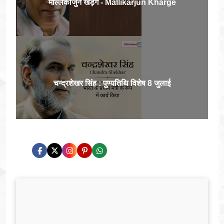
मल्लिकार्जुन खड़गे - Mallikarjun Kharge
चन्द्रशेखर सिंह : पुण्यतिथि विशेष 8 जुलाई