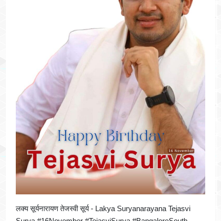
लक्य सूर्यनारायण तेजस्वी सूर्य - Lakya Suryanarayana Tejasvi
Surya #16November #TejasviSurya #BangaloreSouth