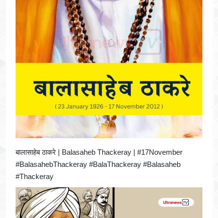
बालासाहेब ठाकरे | Balasaheb Thackeray | #17November
#BalasahebThackeray #BalaThackeray #Balasaheb
#Thackeray