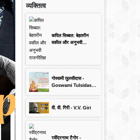
व्यक्तित्व
कपिल सिब्बल: बेहतरीन
वकील और अनुभवी
राजनीतिज्ञ
गोस्वामी तुलसीदास -
Goswami Tulsidas:
जयंती विशेष
वी. वी. गिरी - V.V. Giri
रवींद्रनाथ टैगोर -