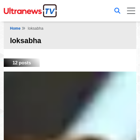
Home
loksabha
loksabha
12 posts