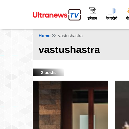
इतिहास
वेब स्टोरी
गो
Home
vastushastra
vastushastra
2 posts