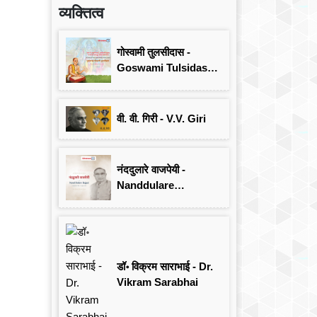
व्यक्तित्व
गोस्वामी तुलसीदास -
Goswami Tulsidas:
जयंती विशेष
वी. वी. गिरी - V.V. Giri
नंददुलारे वाजपेयी -
Nanddulare
Vajpayee
डॉ॰ विक्रम साराभाई - Dr.
Vikram Sarabhai