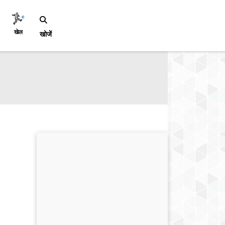
खेल
खोजें