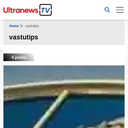
Home
vastutips
vastutips
4 posts