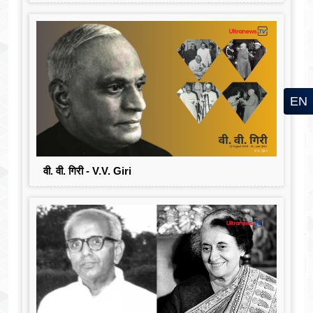
EN
वी. वी. गिरी - V.V. Giri