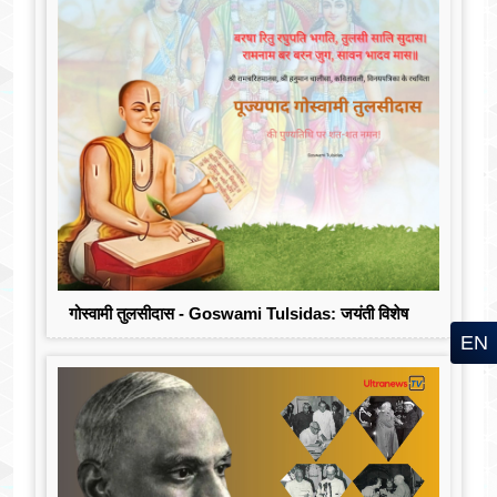
गोस्वामी तुलसीदास - Goswami Tulsidas: जयंती विशेष
EN