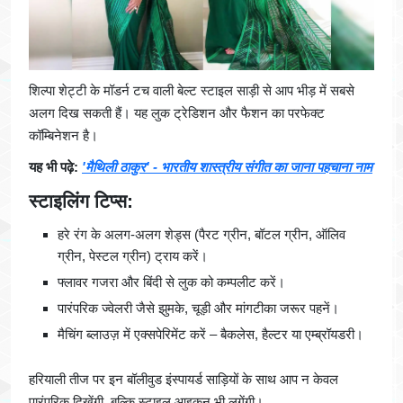
शिल्पा शेट्टी के मॉडर्न टच वाली बेल्ट स्टाइल साड़ी से आप भीड़ में सबसे
अलग दिख सकती हैं। यह लुक ट्रेडिशन और फैशन का परफेक्ट
कॉम्बिनेशन है।
यह भी पढ़े:
'मैथिली ठाकुर' - भारतीय शास्त्रीय संगीत का जाना पहचाना नाम
स्टाइलिंग टिप्स:
हरे रंग के अलग-अलग शेड्स (पैरट ग्रीन, बॉटल ग्रीन, ऑलिव
ग्रीन, पेस्टल ग्रीन) ट्राय करें।
फ्लावर गजरा और बिंदी से लुक को कम्पलीट करें।
पारंपरिक ज्वेलरी जैसे झुमके, चूड़ी और मांगटीका जरूर पहनें।
मैचिंग ब्लाउज़ में एक्सपेरिमेंट करें – बैकलेस, हैल्टर या एम्ब्रॉयडरी।
हरियाली तीज पर इन बॉलीवुड इंस्पायर्ड साड़ियों के साथ आप न केवल
पारंपरिक दिखेंगी, बल्कि स्टाइल आइकन भी लगेंगी।