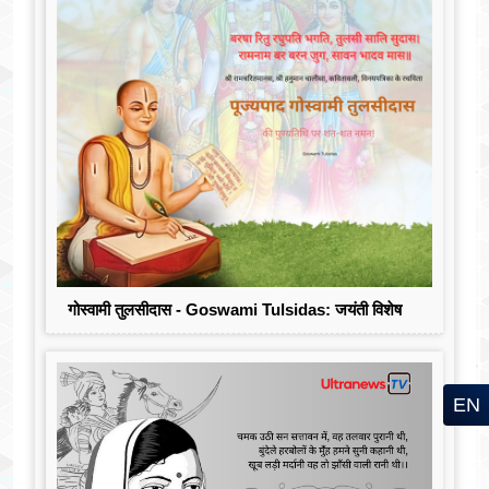
गोस्वामी तुलसीदास - Goswami Tulsidas: जयंती विशेष
EN