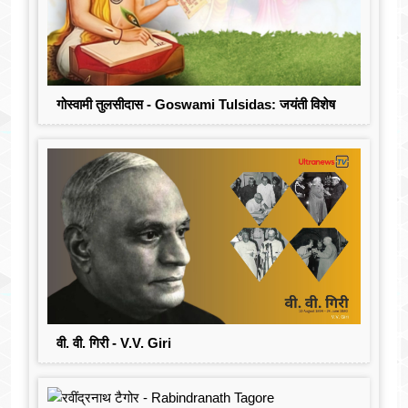
गोस्वामी तुलसीदास - Goswami Tulsidas: जयंती विशेष
वी. वी. गिरी - V.V. Giri