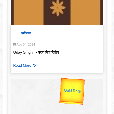
व्यक्तित्व
Aug 04, 2024
Uday Singh II- उदय सिंह द्वितीय
Read More
उप प्रधानमंत्री
उपराष्ट्रपति
Gold Rate
unTV Special
Valentine's
यात्रा