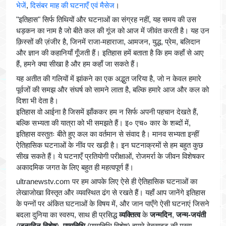
भेजें
,
दिसंबर माह की घटनाएँ एवं मैसेज
।
"इतिहास" सिर्फ तिथियों और घटनाओं का संग्रह नहीं, यह समय की उस
धड़कन का नाम है जो बीते कल की गूंज को आज में जीवंत करती है। यह उन
क़िस्सों की ज़ंजीर है, जिनमें राजा-महाराजा, आमजन, युद्ध, प्रेम, बलिदान
और ज्ञान की कहानियाँ गूँजती हैं। इतिहास हमें बताता है कि हम कहाँ से आए
हैं, हमने क्या सीखा है और हम कहाँ जा सकते हैं।
यह अतीत की गलियों में झांकने का एक अद्भुत जरिया है, जो न केवल हमारे
पूर्वजों की समझ और संघर्ष को सामने लाता है, बल्कि हमारे आज और कल को
दिशा भी देता है।
इतिहास वो आईना है जिसमें झाँककर हम न सिर्फ अपनी पहचान देखते हैं,
बल्कि सभ्यता की यात्रा को भी समझते हैं। इ० एच० कार के शब्दों में,
इतिहास वस्तुतः बीते हुए कल का वर्तमान से संवाद है। मानव सभ्यता इन्हीं
ऐतिहासिक घटनाओं के नींव पर खड़ी है। इन घटनाक्रमों से हम बहुत कुछ
सीख सकते हैं। ये घटनाएँ प्रतियोगी परीक्षाओं, रोजमर्रा के जीवन विशेषकर
अकादमिक जगत के लिए बहुत ही महत्वपूर्ण हैं।
ultranewstv.com पर हम आपके लिए ऐसे ही ऐतिहासिक घटनाओं का
लेखाजोखा विस्तृत और व्यवस्थित ढंग से रखते हैं। यहाँ आप जानेंगे इतिहास
के पन्नों पर अंकित घटनाओं के विषय में, और जान पाएँगे ऐसी घटनाएं जिसने
बदला दुनिया का स्वरुप, साथ ही प्रसिद्ध
व्यक्तित्व
के
जन्मदिन
,
जन्म-जयंती
(
जन्मदिन विशेष
),
पुण्यतिथि
(पुण्यतिथि विशेष) हमारे वेबसाइट की मुख्य