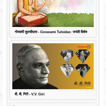
गोस्वामी तुलसीदास - Goswami Tulsidas: जयंती विशेष
वी. वी. गिरी - V.V. Giri